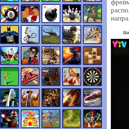
фрейм
распо
напра
Нра