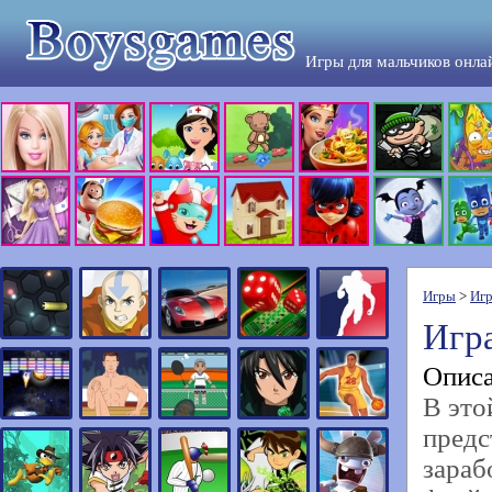
Игры для мальчиков онла
Игры
>
Игр
Игр
Описа
В это
предс
зараб