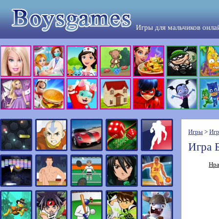
Игры для мальчиков онла
Игры
>
Игр
Игра 
Нра